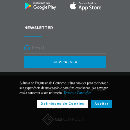
NEWSLETTER
SUBSCREVER
A Junta de Freguesia de Cernache utiliza cookies para melhorar a
© 2026 Junta de Freguesia de Cernache. Todos
sua experiência de navegação e para fins estatísticos. Ao navegar
os direitos reservados |
Termos e Condições
está a consentir a sua utilização.
Termos e Condições
Definiçoes de Cookies
Aceitar
Desenvolvido por: