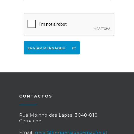
ENVIAR MENSAGEM
CONTACTOS
Rua Moinho das Lapas, 3040-810
Cernache
Email:
geral@freguesiadecernache.pt