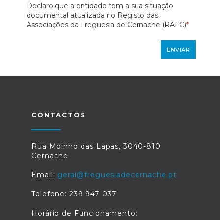
Declaro que a entidade tem a sua situação
documental atualizada no Registo das
Associações da Freguesia de Cernache (RAFC)
*
ENVIAR
CONTACTOS
Rua Moinho das Lapas, 3040-810
Cernache
Email:
geral@freguesiadecernache.pt
Telefone: 239 947 037
Horário de Funcionamento: