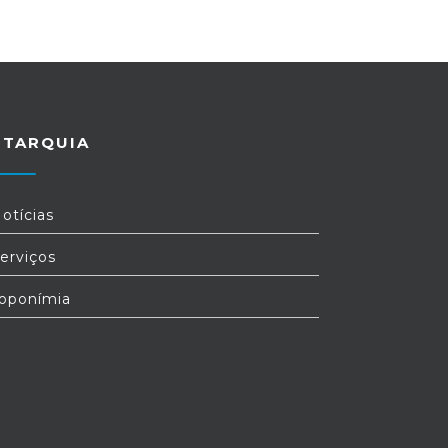
UTARQUIA
otícias
erviços
oponímia