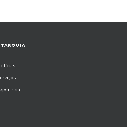
UTARQUIA
otícias
erviços
oponímia